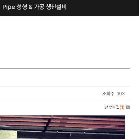
Pipe 성형 & 가공 생산설비
조회수
103
첨부파일
(
1
)